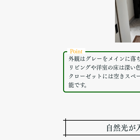
Point
外観はグレーをメインに落
リビングや洋室の床は深い
クローゼットには空きスペ
能です。
自然光が